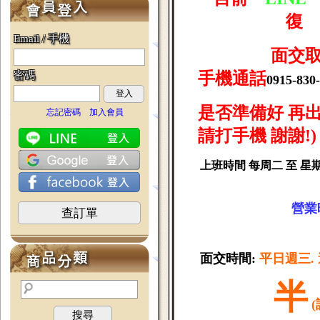
復
Email / 手機
面交取貨注
密碼
手機通話
0915-8
登入
是否準備好 再出
忘記密碼
加入會員
請打手機 謝謝!)
上班時間 每周二 至 星
營業時
查訂單
面交時間:
平日週三. 
半
(
搜尋