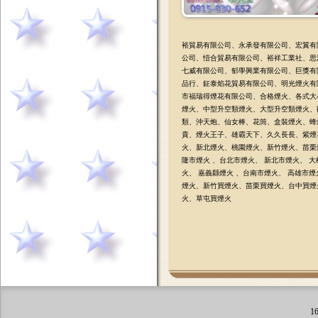
裕貿易有限公司、永承發有限公司、宏翼有
公司、愷合貿易有限公司、裕祥工業社、思
七威有限公司、郁學興業有限公司、巨獎有
品行、鉦泰焰花貿易有限公司、明光煙火有
市福瑞得煙花有限公司、合格煙火、各式大
煙火、中型升空類煙火、大型升空類煙火、
類、沖天炮、仙女棒、花筒、盒裝煙火、蜂
貴、煙火王子、雄霸天下
、
久久長長、紫煙
火
、
新北煙火
、
桃園煙火
、
新
竹煙火
、
苗
栗
隆市煙火
、
台北市煙火
、
新北市煙火
、
大
火
、
嘉義縣煙火
、
台南市煙火
、
高雄市煙
煙火
、
新竹買煙火
、
苗栗買煙火
、
台中買煙
火
、
草屯買煙火
1