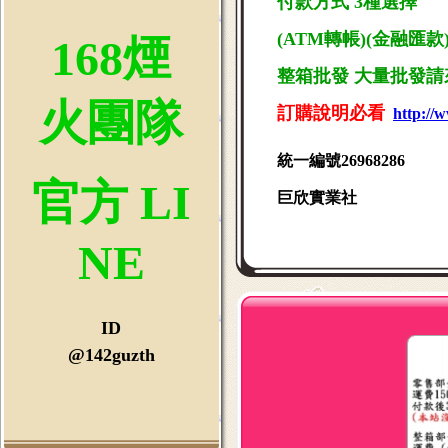
付款方式 3種選擇
(ATM轉帳)(金融匯款)(
168煙
整箱批發 大量批發請來
火團隊
訂購說明必看
http://
統一編號26968286
官方 LI
巨欣實業社
NE
ID
@142guzth